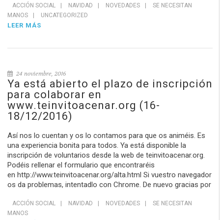
ACCIÓN SOCIAL
|
NAVIDAD
|
NOVEDADES
|
SE NECESITAN
MANOS
|
UNCATEGORIZED
LEER MÁS
24 noviembre, 2016
Ya está abierto el plazo de inscripción
para colaborar en
www.teinvitoacenar.org (16-
18/12/2016)
Así nos lo cuentan y os lo contamos para que os animéis. Es
una experiencia bonita para todos. Ya está disponible la
inscripción de voluntarios desde la web de teinvitoacenar.org.
Podéis rellenar el formulario que encontraréis
en http://www.teinvitoacenar.org/alta.html Si vuestro navegador
os da problemas, intentadlo con Chrome. De nuevo gracias por
ACCIÓN SOCIAL
|
NAVIDAD
|
NOVEDADES
|
SE NECESITAN
MANOS