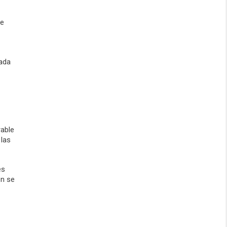
ue
iada
rable
 las
es
én se