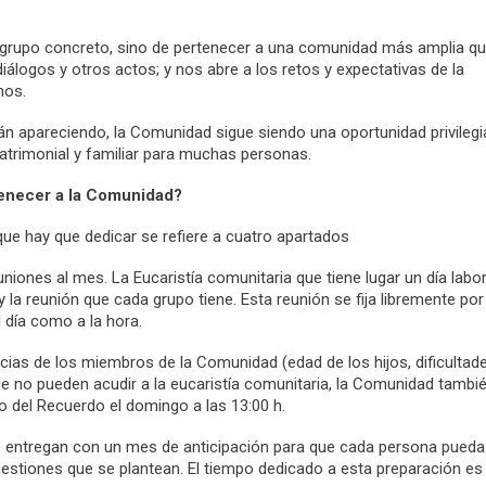
 grupo concreto, sino de pertenecer a una comunidad más amplia q
iálogos y otros actos; y nos abre a los retos y expectativas de la
mos.
n apareciendo, la Comunidad sigue siendo una oportunidad privileg
, matrimonial y familiar para muchas personas.
enecer a la Comunidad?
ue hay que dedicar se refiere a cuatro apartados
niones al mes. La Eucaristía comunitaria que tiene lugar un día labo
y la reunión que cada grupo tiene. Esta reunión se fija libremente por
l día como a la hora.
cias de los miembros de la Comunidad (edad de los hijos, dificultad
 que no pueden acudir a la eucaristía comunitaria, la Comunidad tambi
io del Recuerdo el domingo a las 13:00 h.
e entregan con un mes de anticipación para que cada persona pueda
 cuestiones que se plantean. El tiempo dedicado a esta preparación es