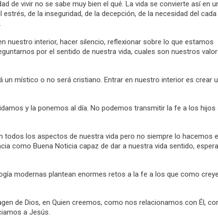
ad de vivir no se sabe muy bien el qué. La vida se convierte así en u
estrés, de la inseguridad, de la decepción, de la necesidad del cada
.
en nuestro interior, hacer silencio, reflexionar sobre lo que estamos
reguntarnos por el sentido de nuestra vida, cuales son nuestros valor
á un místico o no será cristiano. Entrar en nuestro interior es crear 
cuidamos y la ponemos al día. No podemos transmitir la fe a los hijos 
 todos los aspectos de nuestra vida pero no siempre lo hacemos e
encia como Buena Noticia capaz de dar a nuestra vida sentido, esper
cnología modernas plantean enormes retos a la fe a los que como crey
 imagen de Dios, en Quien creemos, como nos relacionamos con Él, c
ciamos a Jesús.