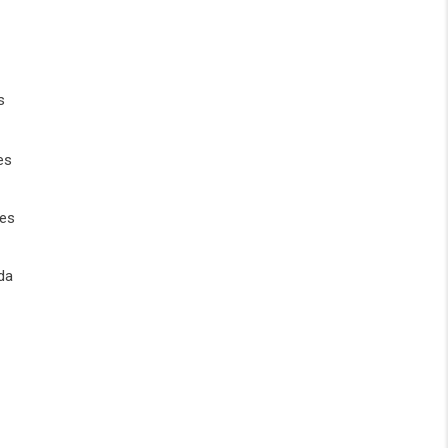
s
es
 es
da