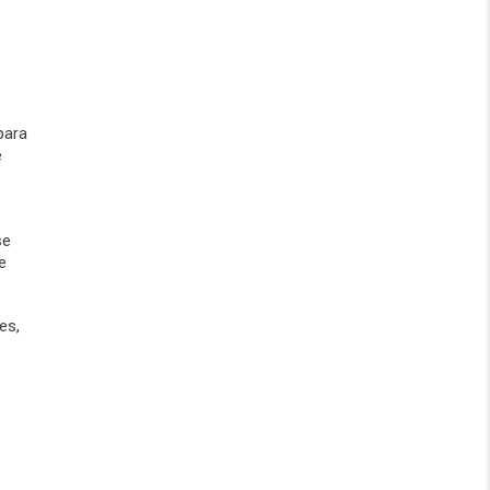
para
e
se
e
es,