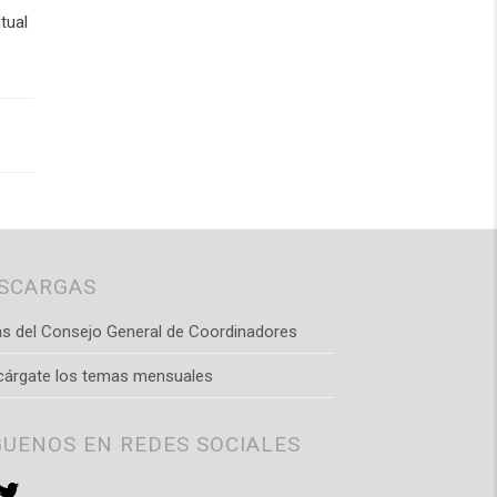
tual
SCARGAS
s del Consejo General de Coordinadores
cárgate los temas mensuales
GUENOS EN REDES SOCIALES