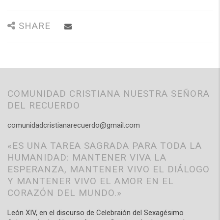
SHARE
COMUNIDAD CRISTIANA NUESTRA SEÑORA
DEL RECUERDO
comunidadcristianarecuerdo@gmail.com
«ES UNA TAREA SAGRADA PARA TODA LA
HUMANIDAD: MANTENER VIVA LA
ESPERANZA, MANTENER VIVO EL DIÁLOGO
Y MANTENER VIVO EL AMOR EN EL
CORAZÓN DEL MUNDO.»
León XIV, en el discurso de Celebraión del Sexagésimo