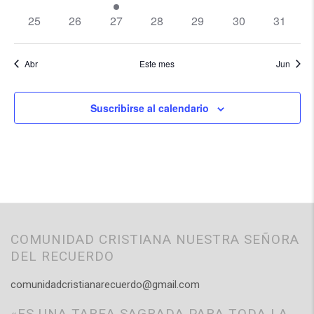
eventos
eventos
evento
eventos
eventos
eventos
eventos
0
0
0
0
0
0
0
25
26
27
28
29
30
31
eventos
eventos
eventos
eventos
eventos
eventos
eventos
Abr
Este mes
Jun
Suscribirse al calendario
COMUNIDAD CRISTIANA NUESTRA SEÑORA
DEL RECUERDO
comunidadcristianarecuerdo@gmail.com
«ES UNA TAREA SAGRADA PARA TODA LA