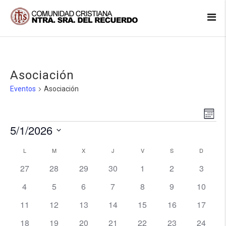
Asociación
Eventos
Asociación
Na
Na
Mes
de
5/1/2026
Eventos
vis
de
Seleccionar
de
L
LUNES
M
MARTES
X
MIÉRCOLES
J
JUEVES
V
VIERNES
S
SÁBADO
D
DOMIN
fecha.
Calendario
Ev
vis
0
0
0
0
0
0
0
27
28
29
30
1
2
3
de
eventos
eventos
eventos
eventos
eventos
eventos
evento
0
0
0
0
0
0
0
4
5
6
7
8
9
10
eventos
eventos
eventos
eventos
eventos
eventos
eventos
Eventos
0
0
0
0
0
0
0
11
12
13
14
15
16
17
eventos
eventos
eventos
eventos
eventos
eventos
eventos
0
0
1
0
0
0
0
18
19
20
21
22
23
24