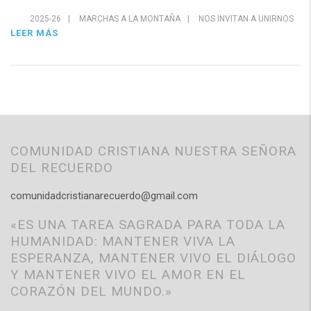
2025-26
|
MARCHAS A LA MONTAÑA
|
NOS INVITAN A UNIRNOS
LEER MÁS
COMUNIDAD CRISTIANA NUESTRA SEÑORA
DEL RECUERDO
comunidadcristianarecuerdo@gmail.com
«ES UNA TAREA SAGRADA PARA TODA LA
HUMANIDAD: MANTENER VIVA LA
ESPERANZA, MANTENER VIVO EL DIÁLOGO
Y MANTENER VIVO EL AMOR EN EL
CORAZÓN DEL MUNDO.»