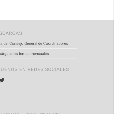
SCARGAS
s del Consejo General de Coordinadores
cárgate los temas mensuales
GUENOS EN REDES SOCIALES
stagram
Twitter