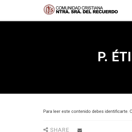
P. É
Para leer este contenido debes identificarte. C
SHARE