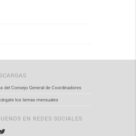
SCARGAS
s del Consejo General de Coordinadores
cárgate los temas mensuales
GUENOS EN REDES SOCIALES
stagram
Twitter