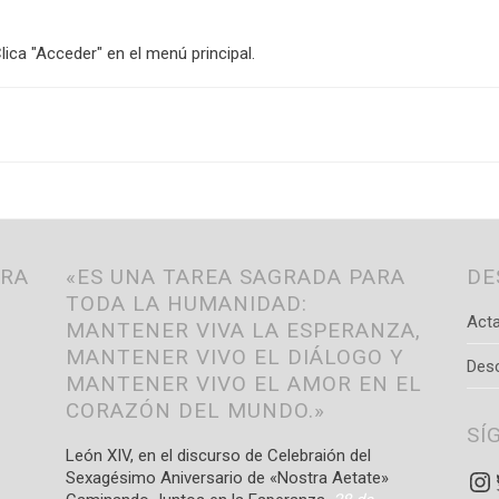
lica "Acceder" en el menú principal.
TRA
«ES UNA TAREA SAGRADA PARA
DE
TODA LA HUMANIDAD:
Acta
MANTENER VIVA LA ESPERANZA,
MANTENER VIVO EL DIÁLOGO Y
Des
MANTENER VIVO EL AMOR EN EL
CORAZÓN DEL MUNDO.»
SÍ
León XIV, en el discurso de Celebraión del
In
Sexagésimo Aniversario de «Nostra Aetate»