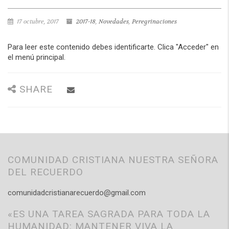
17 octubre, 2017
2017-18
,
Novedades
,
Peregrinaciones
Para leer este contenido debes identificarte. Clica "Acceder" en
el menú principal.
SHARE
COMUNIDAD CRISTIANA NUESTRA SEÑORA
DEL RECUERDO
comunidadcristianarecuerdo@gmail.com
«ES UNA TAREA SAGRADA PARA TODA LA
HUMANIDAD: MANTENER VIVA LA