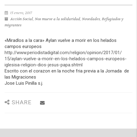
15 enero, 2017
Acción Social
,
Nos mueve a la solidaridad
,
Novedades
,
Refugiados y
migrantes
«Miradlos a la cara» Aylan vuelve a morir en los helados
campos europeos
http://www.periodistadigital.
com/religion/opinion/2017/01/
15/aylan-vuelve-a-morir-en-
los-helados-campos-europeos-
iglesisa-religion-dios-jesus-
papa.shtml
Escrito con el corazon en la noche fria previa a la Jornada de
las Migraciones
Jose Luis Pinilla s.j.
SHARE