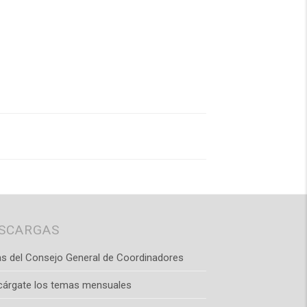
SCARGAS
s del Consejo General de Coordinadores
cárgate los temas mensuales