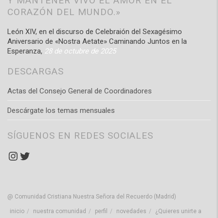
Y MANTENER VIVO EL AMOR EN EL
CORAZÓN DEL MUNDO.»
León XIV, en el discurso de Celebraión del Sexagésimo
Aniversario de «Nostra Aetate» Caminando Juntos en la
Esperanza,
28 de octubre de 2025
DESCARGAS
Actas del Consejo General de Coordinadores
Descárgate los temas mensuales
SÍGUENOS EN REDES SOCIALES
Instagram
Twitter
@ Comunidad Cristiana Nuestra Señora del Recuerdo (Madrid)
inicio
nuestra comunidad
perfil
novedades
¿Quieres unirte a