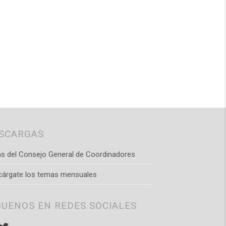
SCARGAS
s del Consejo General de Coordinadores
cárgate los temas mensuales
GUENOS EN REDES SOCIALES