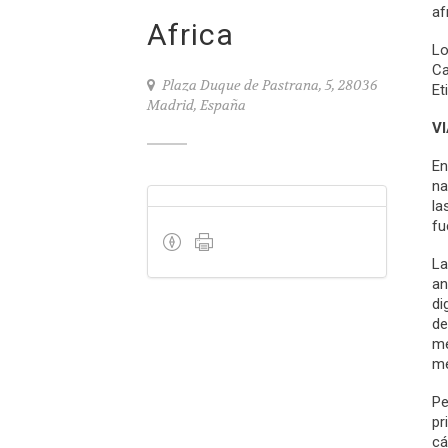
af
Africa
Lo
Ca
Plaza Duque de Pastrana, 5, 28036
Et
Madrid, España
V
En
na
la
fu
La
an
di
de
me
me
Pe
pr
cá