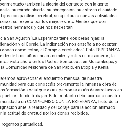
perimentado también la alegría del contacto con la gente
ncilla, su mirada abierta, su abnegación, su entrega al cuidado
 hijos con parálisis cerebral, su apertura a nuevas actividades
rarias, su respeto por los mayores, etc. Gentes que son
estros hermanos y que nos necesitan.
cía San Agustín “La Esperanza tiene dos bellas hijas: la
dignación y el Coraje. La Indignación nos enseña a no aceptar
s cosas como están; el Coraje a cambiarlas”. Esta ESPERANZA,
e desde hace años encarnan miles y miles de misioneros, la
mos visto ahora en los Padres Somascos, en Mozambique, y
 la Comunidad Misionera de San Pablo, en Etiopia y Kenia.
eremos aprovechar el encuentro mensual de nuestra
munidad para que conozcáis brevemente la inmensa obra de
ansformación social que estas personas están desarrollando en
s pueblos donde trabajan. Este contacto debe animar a nuestra
munidad a un COMPROMISO CON LA ESPERANZA, fruto de la
dignación ante la realidad y del coraje para la acción animado
r la actitud de gratitud por los dones recibidos.
 rogamos puntualidad.