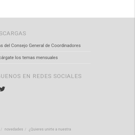
SCARGAS
s del Consejo General de Coordinadores
cárgate los temas mensuales
GUENOS EN REDES SOCIALES
stagram
Twitter
novedades
¿Quieres unirte a nuestra