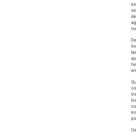
ex
se
de
ag
nu
De
In
la
qu
he
en
Qu
co
tr
lo
co
in
po
Os