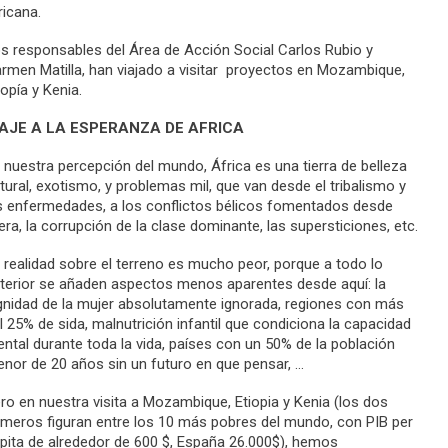
ricana.
s responsables del Área de Acción Social Carlos Rubio y
rmen Matilla, han viajado a visitar proyectos en Mozambique,
iopía y Kenia.
IAJE A LA ESPERANZA DE AFRICA
 nuestra percepción del mundo, África es una tierra de belleza
tural, exotismo, y problemas mil, que van desde el tribalismo y
s enfermedades, a los conflictos bélicos fomentados desde
era, la corrupción de la clase dominante, las supersticiones, etc.
 realidad sobre el terreno es mucho peor, porque a todo lo
terior se añaden aspectos menos aparentes desde aquí: la
gnidad de la mujer absolutamente ignorada, regiones con más
l 25% de sida, malnutrición infantil que condiciona la capacidad
ntal durante toda la vida, países con un 50% de la población
nor de 20 años sin un futuro en que pensar, …
ro en nuestra visita a Mozambique, Etiopia y Kenia (los dos
imeros figuran entre los 10 más pobres del mundo, con PIB per
pita de alrededor de 600 $, España 26.000$), hemos