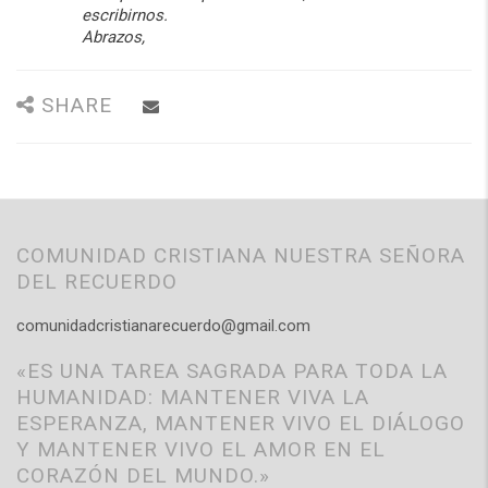
escribirnos.
Abrazos,
SHARE
COMUNIDAD CRISTIANA NUESTRA SEÑORA
DEL RECUERDO
comunidadcristianarecuerdo@gmail.com
«ES UNA TAREA SAGRADA PARA TODA LA
HUMANIDAD: MANTENER VIVA LA
ESPERANZA, MANTENER VIVO EL DIÁLOGO
Y MANTENER VIVO EL AMOR EN EL
CORAZÓN DEL MUNDO.»