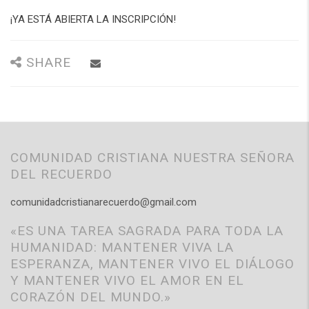
¡YA ESTÁ ABIERTA LA INSCRIPCIÓN!
SHARE
COMUNIDAD CRISTIANA NUESTRA SEÑORA
DEL RECUERDO
comunidadcristianarecuerdo@gmail.com
«ES UNA TAREA SAGRADA PARA TODA LA
HUMANIDAD: MANTENER VIVA LA
ESPERANZA, MANTENER VIVO EL DIÁLOGO
Y MANTENER VIVO EL AMOR EN EL
CORAZÓN DEL MUNDO.»