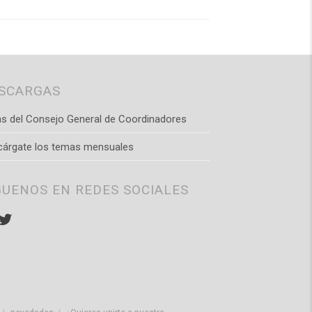
SCARGAS
s del Consejo General de Coordinadores
cárgate los temas mensuales
GUENOS EN REDES SOCIALES
stagram
Twitter