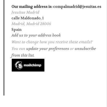
Our mailing address is:
compalmadrid@jesuitas.es
Jesuitas Madrid
calle Maldonado, 1
Madrid
,
Madrid
28006
Spain
Add us to your address book
Want to change how you receive these emails?
You can
update your preferences
or
unsubscribe
from this list
.