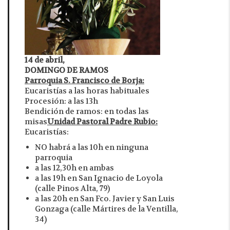
14 de abril,
DOMINGO DE RAMOS
Parroquia S. Francisco de Borja:
Eucaristías a las horas habituales
Procesión: a las 13h
Bendición de ramos: en todas las
misas
Unidad Pastoral Padre Rubio:
Eucaristías:
NO habrá a las 10h en ninguna
parroquia
a las 12,30h en ambas
a las 19h en San Ignacio de Loyola
(calle Pinos Alta, 79)
a las 20h en San Fco. Javier y San Luis
Gonzaga (calle Mártires de la Ventilla,
34)