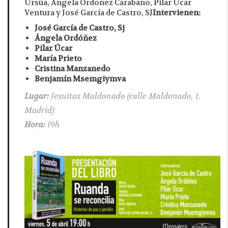
Ursúa, Ángela Ordoñez Carabaño, Pilar Úcar
Ventura y José García de Castro, SJ
Intervienen:
José García de Castro, Sj
Ángela Ordóñez
Pilar Úcar
María Prieto
Cristina Manzanedo
Benjamín Msemgiymva
Lugar:
Jesuitas Maldonado (calle Maldonado, 1.
Madrid)
Hora:
19h