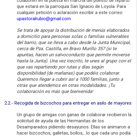
colaboren en la puesta en marcha del puesto de reparto
que estará en la parroquia San Ignacio de Loyola. Para
cualquier petición o aclaración escribir a este correo:
upastoralrubio@gmail.com
Se trata de apoyar la distribución de menús elaborados
a domicilio para personas solas o familias vulnerables
del barrio, que se lleva a cabo desde la Junta Municipal,
cerca de Pza. Castilla, en Bravo Murillo 357 (si te
apuntas, hacen un salvoconducto que permite moverse
hasta la Junta). Una vez inscrito, te unes al grupo con el
que vas repartiendo por rutas y días según
disponibilidad (de mañanas) que podéis colaborar.
Queremos llegar a cubrir así a 1000 familias, junto a
otras que atendemos en otras modalidades. ¡Tu
colaboración es más que bienvenida!
2.2.- Recogida de bizcochos para entregar en asilo de mayores
Un grupo de amigas con ganas de colaborar recibieron la
solicitud de ayuda de las Hermanitas de los
Desamparados pidiendo desayunos. Ellas se animaron a
hacer bizcochos, galletas, bollos,…lo que cada uno podía