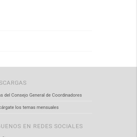
SCARGAS
s del Consejo General de Coordinadores
cárgate los temas mensuales
GUENOS EN REDES SOCIALES