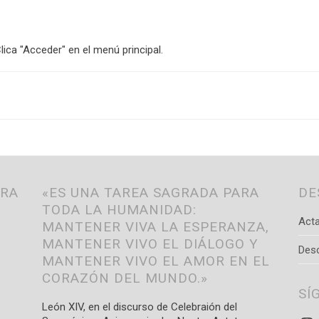
lica "Acceder" en el menú principal.
TRA
«ES UNA TAREA SAGRADA PARA
DE
TODA LA HUMANIDAD:
Acta
MANTENER VIVA LA ESPERANZA,
MANTENER VIVO EL DIÁLOGO Y
Des
MANTENER VIVO EL AMOR EN EL
CORAZÓN DEL MUNDO.»
SÍ
León XIV, en el discurso de Celebraión del