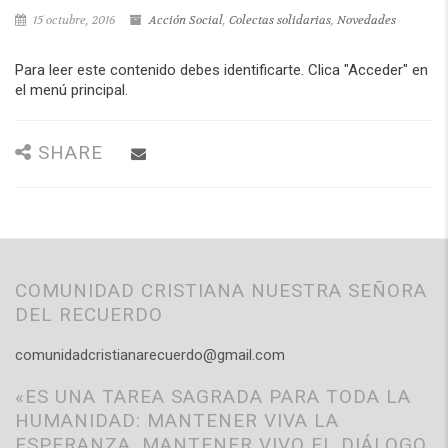
15 octubre, 2016
Acción Social
,
Colectas solidarias
,
Novedades
Para leer este contenido debes identificarte. Clica "Acceder" en
el menú principal.
SHARE
COMUNIDAD CRISTIANA NUESTRA SEÑORA
DEL RECUERDO
comunidadcristianarecuerdo@gmail.com
«ES UNA TAREA SAGRADA PARA TODA LA
HUMANIDAD: MANTENER VIVA LA
ESPERANZA, MANTENER VIVO EL DIÁLOGO