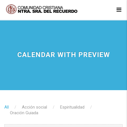
CALENDAR WITH PREVIEW
All
Acción social
Espiritualidad
Oración Guiada