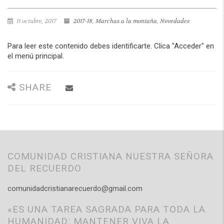
11 octubre, 2017
2017-18
,
Marchas a la montaña
,
Novedades
Para leer este contenido debes identificarte. Clica "Acceder" en
el menú principal.
SHARE
COMUNIDAD CRISTIANA NUESTRA SEÑORA
DEL RECUERDO
comunidadcristianarecuerdo@gmail.com
«ES UNA TAREA SAGRADA PARA TODA LA
HUMANIDAD: MANTENER VIVA LA