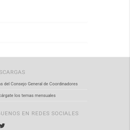
SCARGAS
s del Consejo General de Coordinadores
cárgate los temas mensuales
GUENOS EN REDES SOCIALES
stagram
Twitter