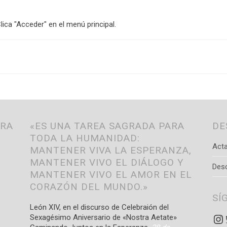
lica "Acceder" en el menú principal.
TRA
«ES UNA TAREA SAGRADA PARA
DE
TODA LA HUMANIDAD:
Acta
MANTENER VIVA LA ESPERANZA,
MANTENER VIVO EL DIÁLOGO Y
Des
MANTENER VIVO EL AMOR EN EL
CORAZÓN DEL MUNDO.»
SÍ
León XIV, en el discurso de Celebraión del
In
Sexagésimo Aniversario de «Nostra Aetate»