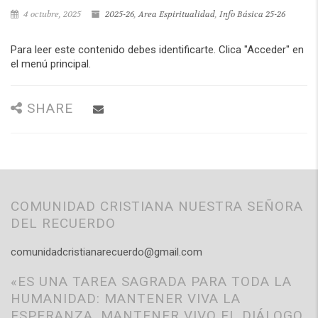
4 octubre, 2025
2025-26
,
Area Espiritualidad
,
Info Básica 25-26
Para leer este contenido debes identificarte. Clica "Acceder" en
el menú principal.
SHARE
COMUNIDAD CRISTIANA NUESTRA SEÑORA
DEL RECUERDO
comunidadcristianarecuerdo@gmail.com
«ES UNA TAREA SAGRADA PARA TODA LA
HUMANIDAD: MANTENER VIVA LA
ESPERANZA, MANTENER VIVO EL DIÁLOGO